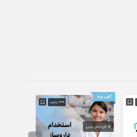
آگهی ویژه
799 بازدید
آذربایجان غربی
تهران