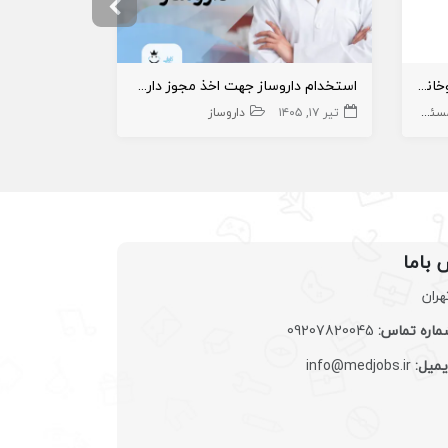
داروساز خانم آماده همکاری با داروخانه های شرق تهران و حومه
استخدام داروساز جهت اخذ مجوز داروخانه در ارومیه
ل فنی داروخانه
تیر ۱۷, ۱۴۰۵
داروخانه و داروساز
داروساز
تیر ۲۲, ۱۴۰۵
 باما
هران
اره تماس:
09207820045
یمیل:
info@medjobs.ir