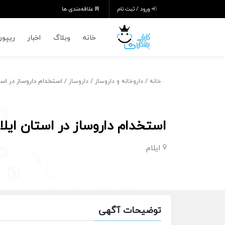
ورود / ثبت نام
علاقه‌مندی ها
خانه
وبلاگ
اخبار
ریپورت
/
/
/ استخدام داروساز در است
خانه
داروخانه و داروساز
داروساز
استخدام داروساز در استان ایلا
ایلام
توضیحات آگهی