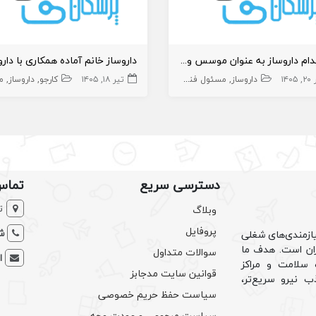
استخدام داروساز به عنوان موسس و مسئول فنی داروخانه در کنگان
۱۴۰۵
داروساز
مسئول فنی داروخانه
تیر ۱۸, ۱۴۰۵
داروخانه و داروساز
کارجو
داروساز
مسئو
دسترسی سریع
تماس
ت
وبلاگ
پروفایل
شم
ازمندی‌های شغلی
یران است. هدف ما
سوالات متداول
ا
سلامت و مراکز
قوانین سایت مدجابز
ب نیرو سریع‌تر،
سیاست حفظ حریم خصوصی
سیاست مرجوعی و عودت وجه