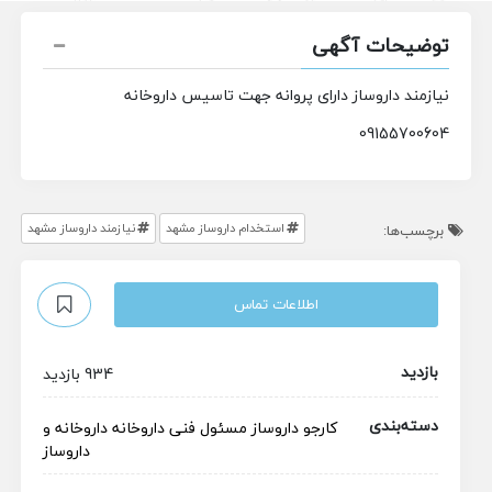
توضیحات آگهی
نیازمند داروساز دارای پروانه جهت تاسیس داروخانه
09155700604
استخدام داروساز مشهد
نيازمند داروساز مشهد
برچسب‌ها:
اطلاعات تماس
بازدید
934 بازدید
دسته‌بندی
کارجو
داروساز
مسئول فنی داروخانه
داروخانه و
داروساز