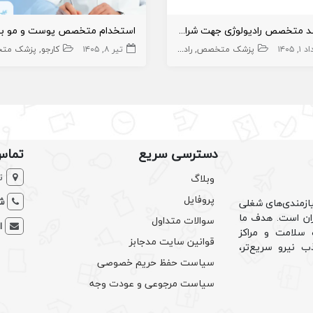
نیازمند متخصص رادیولوژی جهت شراکت برای راه اندازی قسمت رادیولوژی
یی
۱, ۱۴۰۵
تجهیزات
پزشک متخصص
رادیولوژی
تیر ۸, ۱۴۰۵
کارجو
پزشک متخ
دسترسی سریع
تماس
ت
وبلاگ
پروفایل
شم
ازمندی‌های شغلی
یران است. هدف ما
سوالات متداول
ا
سلامت و مراکز
قوانین سایت مدجابز
ب نیرو سریع‌تر،
سیاست حفظ حریم خصوصی
سیاست مرجوعی و عودت وجه