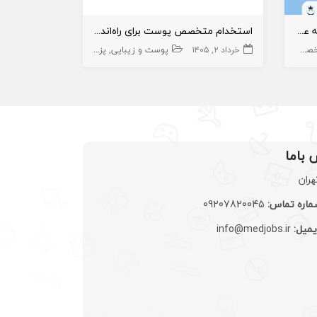
استخدام متخصص پوست و مو به عنوان مسئول فنی
استخدام متخصص پوست برای راه‌اندازی مرکز زیبایی
صص
مسئول فنی
پوست
خرداد ۲, ۱۴۰۵
پوست و زیبایی
پزشک متخصص
اردیبهشت ۱۹, ۱۴۰۵
پزشک متخ
 باما
هران
اره تماس:
09207820045
یمیل:
info@medjobs.ir