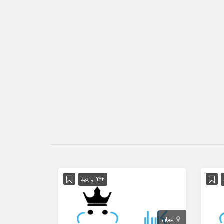
942 بازدید
تهران
خراسان رضوی