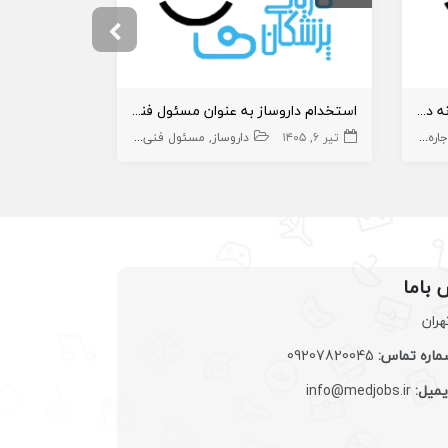
اجاره مغازه جهت راه اندازی داروخانه در فومن
استخدام داروساز به عنوان مسئول فنی داروخانه
اره داروخانه
تیر ۶, ۱۴۰۵
داروخانه و داروساز
داروخانه
داروساز
کروکی داروخانه
مسئول فنی داروخانه
اجاره داروخانه
مرداد ۱۱, ۱۴۰۵
داروخانه و داروساز
املاک،سهام و 
 باما
هران
اره تماس:
09207820045
یمیل:
info@medjobs.ir