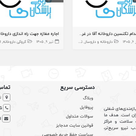
استخدام تکنسین داروخانه آقا در غرب تهران
۱۴۰
یی
داروخانه و داروساز
تکنسین دارویی
تیر ۹, ۱۴۰۵
کروکی داروخانه
اج
دسترسی سریع
تماس
ت
وبلاگ
پروفایل
شم
ازمندی‌های شغلی
یران است. هدف ما
سوالات متداول
ا
سلامت و مراکز
قوانین سایت مدجابز
ب نیرو سریع‌تر،
سیاست حفظ حریم خصوصی