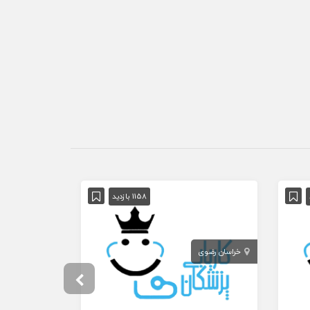
1158 بازدید
خراسان رضوی
تهران