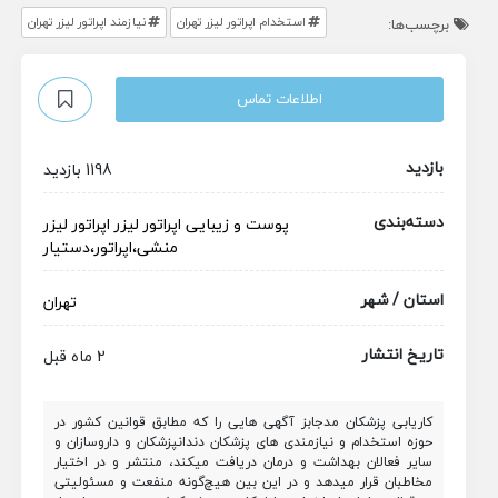
استخدام اپراتور لیزر تهران
نیازمند اپراتور لیزر تهران
برچسب‌ها:
اطلاعات تماس
بازدید
1198 بازدید
دسته‌بندی
پوست و زیبایی
اپراتور لیزر
اپراتور لیزر
منشی،اپراتور،دستیار
استان / شهر
تهران
تاریخ انتشار
2 ماه قبل
کاریابی پزشکان مدجابز آگهی هایی را که مطابق قوانین کشور در
حوزه استخدام و نیازمندی های پزشکان دندانپزشکان و داروسازان و
سایر فعالان بهداشت و درمان دریافت میکند، منتشر و در اختیار
مخاطبان قرار میدهد و در این بین هیچ‌گونه منفعت و مسئولیتی