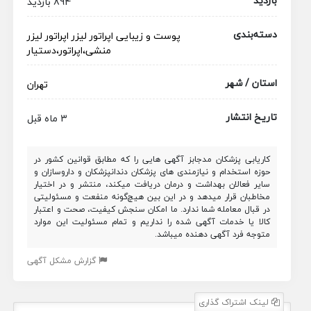
بازدید
894 بازدید
دسته‌بندی
پوست و زیبایی
اپراتور لیزر
اپراتور لیزر
منشی،اپراتور،دستیار
استان / شهر
تهران
تاریخ انتشار
3 ماه قبل
کاریابی پزشکان مدجابز آگهی هایی را که مطابق قوانین کشور در
حوزه استخدام و نیازمندی های پزشکان دندانپزشکان و داروسازان و
سایر فعالان بهداشت و درمان دریافت میکند، منتشر و در اختیار
مخاطبان قرار میدهد و در این بین هیچ‌گونه منفعت و مسئولیتی
در قبال معامله شما ندارد. ما امکان سنجش کیفیت، صحت و اعتبار
کالا یا خدمات آگهی شده را نداریم و تمام مسئولیت این موارد
متوجه فرد آگهی دهنده میباشد.
گزارش مشکل آگهی
لینک اشتراک گذاری