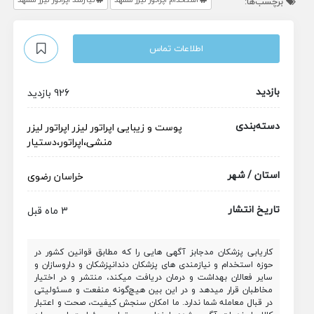
برچسب‌ها:
اطلاعات تماس
بازدید
926 بازدید
دسته‌بندی
پوست و زیبایی
اپراتور لیزر
اپراتور لیزر
منشی،اپراتور،دستیار
استان / شهر
خراسان رضوی
تاریخ انتشار
3 ماه قبل
کاریابی پزشکان مدجابز آگهی هایی را که مطابق قوانین کشور در
حوزه استخدام و نیازمندی های پزشکان دندانپزشکان و داروسازان و
سایر فعالان بهداشت و درمان دریافت میکند، منتشر و در اختیار
مخاطبان قرار میدهد و در این بین هیچ‌گونه منفعت و مسئولیتی
در قبال معامله شما ندارد. ما امکان سنجش کیفیت، صحت و اعتبار