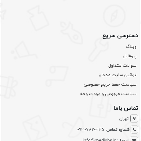
دسترسی سریع
وبلاگ
پروفایل
سوالات متداول
قوانین سایت مدجابز
سیاست حفظ حریم خصوصی
سیاست مرجوعی و عودت وجه
تماس باما
تهران
شماره تماس:
09207820045
ایمیل:
info@medjobs.ir