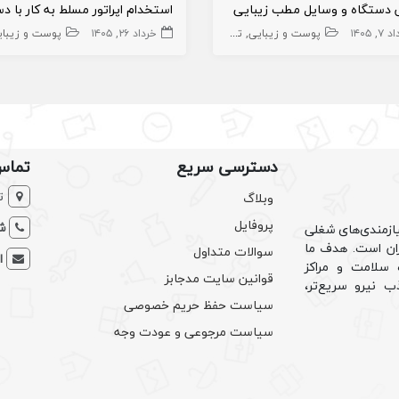
دستگاه و وسایل مطب زیبایی
۷, ۱۴۰۵
پزشک عمومی پوست
مطب
پوست و زیبایی
تجهیزات زیبایی
زیبایی
خرداد ۲۶, ۱۴۰۵
تجهیزات
پوست و زیبای
دسترسی سریع
تماس
ت
وبلاگ
پروفایل
شم
ازمندی‌های شغلی
یران است. هدف ما
سوالات متداول
ا
سلامت و مراکز
قوانین سایت مدجابز
ب نیرو سریع‌تر،
سیاست حفظ حریم خصوصی
سیاست مرجوعی و عودت وجه