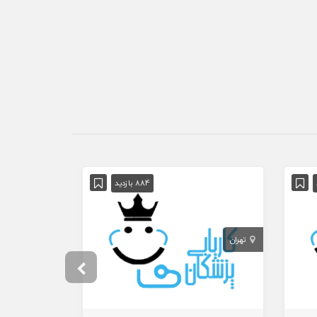
884 بازدید
تهران
تهران