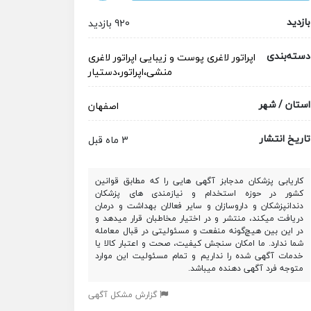
بازدید
920 بازدید
دسته‌بندی
اپراتور لاغری
پوست و زیبایی
اپراتور لاغری
منشی،اپراتور،دستیار
استان / شهر
اصفهان
تاریخ انتشار
3 ماه قبل
کاریابی پزشکان مدجابز آگهی هایی را که مطابق قوانین
کشور در حوزه استخدام و نیازمندی های پزشکان
دندانپزشکان و داروسازان و سایر فعالان بهداشت و درمان
دریافت میکند، منتشر و در اختیار مخاطبان قرار میدهد و
در این بین هیچ‌گونه منفعت و مسئولیتی در قبال معامله
شما ندارد. ما امکان سنجش کیفیت، صحت و اعتبار کالا یا
خدمات آگهی شده را نداریم و تمام مسئولیت این موارد
متوجه فرد آگهی دهنده میباشد.
گزارش مشکل آگهی