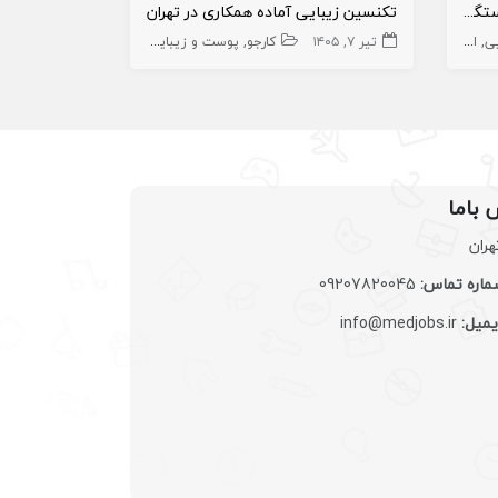
استخدام اپراتور مسلط به کار با دستگاه لیزر کیوسوییچ هلیوس ۳
تکنسین زیبایی آماده همکاری در تهران
ی
اپراتور لیزر
تیر ۷, ۱۴۰۵
اپراتور لیزر
کارجو
منشی،اپراتور،دستیار
پوست و زیبایی
دستیار پزشک
مرداد ۱۵, ۱۴۰۵
دستیار پز
 باما
هران
اره تماس:
09207820045
یمیل:
info@medjobs.ir