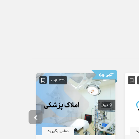
آگهی ویژه
330 بازدید
تهران
تهران
د
تماس بگیرید