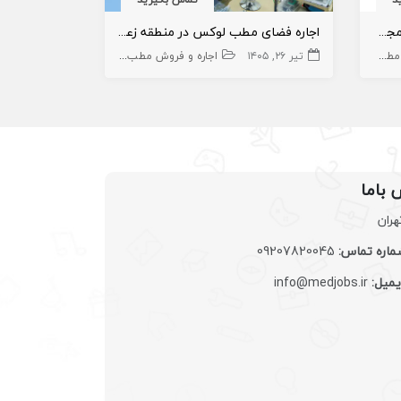
اجاره یا فروش مطب ۵۰ متری در مجتمع پزشکی
اجاره فضای مطب لوکس در منطقه زعفرانیه
اجاره اتاق ب
زشک
مطب
تیر ۲۶, ۱۴۰۵
املاک،سهام و امتیاز
اجاره و فروش مطب پزشک
کارجو
مطب
مرداد ۱۱, ۱۴۰۵
املاک،
 باما
هران
اره تماس:
09207820045
یمیل:
info@medjobs.ir