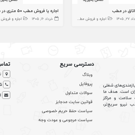
 اتاق در مطب
۲۷, ۱۴۰۵
سهام کلینیک زیبایی
سهام
اجاره و فروش مطب پزشک
مطب
املاک،سهام و امتیاز
خرداد ۱۶, ۱۴۰۵
املاک،سهام و امتیاز
اجاره و فروش مطب پ
دسترسی سریع
تماس
ت
وبلاگ
پروفایل
شم
ازمندی‌های شغلی
یران است. هدف ما
سوالات متداول
ا
سلامت و مراکز
قوانین سایت مدجابز
ب نیرو سریع‌تر،
سیاست حفظ حریم خصوصی
سیاست مرجوعی و عودت وجه