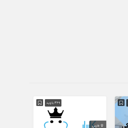
469 بازدید
فارس
تهران