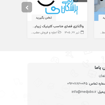
د
تماس بگیرید
واگذاری فضای مناسب کلینیک زیبایی در درمانگاه
واگذاری مطب
شک
مطب
تیر ۲۷, ۱۴۰۵
املاک،سهام و امتیاز
اجاره و فروش مطب پزشک
مطب
تیر ۲۳, ۱۴۰۵
املاک،سهام و
 باما
هران
اره تماس:
09207820045
یمیل:
info@medjobs.ir