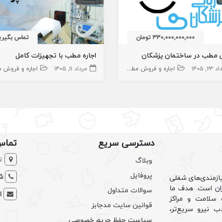
330,000,000,000 تومان
تماس بگیری
مطب در ساختمان پزشکان
اجاره مطب با تجهیزات کامل
۲۳, ۱۴۰۵
بایی
مطب
سایر
اجاره و فروش مطب پزشک
املاک،سهام و امتیاز
مطب
مرداد ۱۱, ۱۴۰۵
املاک،سهام و امتیاز
اجاره و فروش مطب پز
دسترسی سریع
تماس
ت
وبلاگ
پروفایل
شم
ازمندی‌های شغلی
یران است. هدف ما
سوالات متداول
ا
سلامت و مراکز
قوانین سایت مدجابز
ب نیرو سریع‌تر،
سیاست حفظ حریم خصوصی