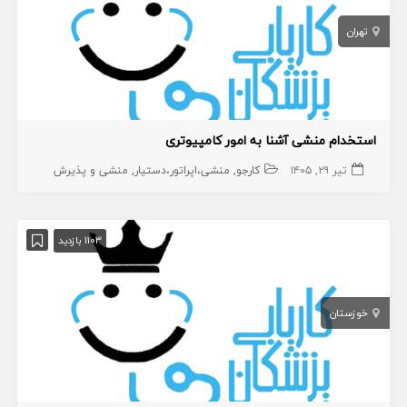
تهران
استخدام منشی آشنا به امور کامپیوتری
تیر ۲۹, ۱۴۰۵
کارجو
منشی،اپراتور،دستیار
منشی و پذیرش
1103 بازدید
خوزستان