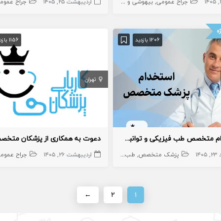
 متخصص
جراح
اطفال
جراح عمومی
پوست
بیهوشی و درد
نوزادان
ارتوپد
روماتولوژی
اردیبهشت ۲۵, ۱۴۰۵
جراح پلاستیک و ترمیمی
زنان و زایمان
جراح قلی و تراکس
جراح عموم
گوارش کبد و 
ه
1206 بازدید
1156 بازدید
تهران
استخدام متخصص طب فیزیکی و توانبخشی در کلینیک
۱۴۰
پزشک متخصص
طب فیزیکی
اردیبهشت ۲۶, ۱۴۰۵
جراح عموم
←
۲
۱