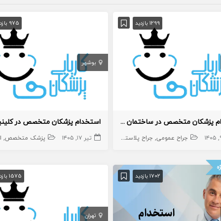
1299 بازدید
975 بازدید
بوشهر
استخدام پزشکان متخصص در ساختمان پزشکان
استخدام پزشکان متخصص در کلین
صص
زیبایی
پوست
ارتوپد
مغز و اعصاب
طب ورزشی
طب فیزیکی
جراح عمومی
جراح پلاستیک و ترمیمی
تیر ۱۷, ۱۴۰۵
پزشک متخصص
پزشک متخصص
جراح مغز و اعصا
ا
ه
1702 بازدید
1575 بازدید
تهران