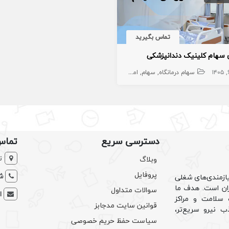
تماس بگیرید
 سهام کلینیک دندانپزشکی
اه
مطب
سهام درمانگاه
املاک،سهام و امتیاز
سهام
املاک،سهام و امتیاز
دسترسی سریع
تماس
ت
وبلاگ
پروفایل
شم
ازمندی‌های شغلی
یران است. هدف ما
سوالات متداول
ا
سلامت و مراکز
قوانین سایت مدجابز
ب نیرو سریع‌تر،
سیاست حفظ حریم خصوصی