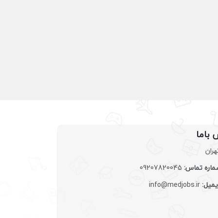
 باما
هران
اره تماس:
09207820045
یمیل:
info@medjobs.ir