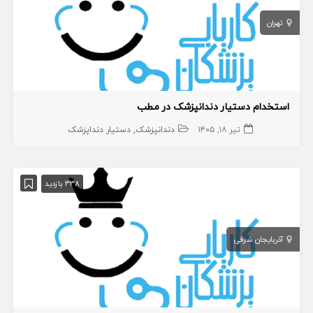
تهران
استخدام دستیار دندانپزشک در مطب
تیر ۱۸, ۱۴۰۵
دندانپزشک
دستیار دنداپزشک
338 بازدید
آذربایجان شرقی