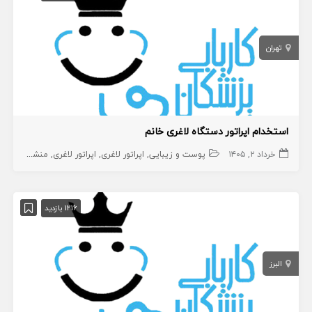
تهران
استخدام اپراتور دستگاه لاغری خانم
خرداد ۲, ۱۴۰۵
پوست و زیبایی
اپراتور لاغری
اپراتور لاغری
منشی،اپراتور،دستیار
1216 بازدید
البرز