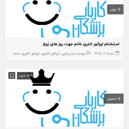
تهران
استخدام اپراتور لاغری خانم جهت روز های زوج
خرداد ۲, ۱۴۰۵
پوست و زیبایی
اپراتور لاغری
اپراتور لاغری
منشی،اپراتور،دستیار
922 بازدید
اصفهان