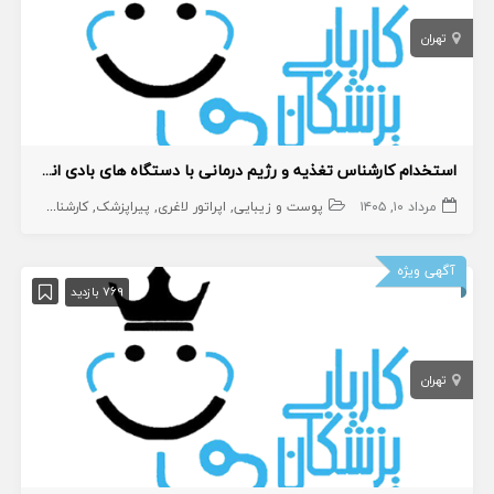
تهران
استخدام کارشناس تغذیه و رژیم درمانی با دستگاه های بادی انالیز و لاغری
مرداد ۱۰, ۱۴۰۵
پوست و زیبایی
اپراتور لاغری
پیراپزشک
کارشناس تغذیه
آگهی ویژه
769 بازدید
تهران