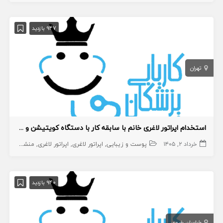
947 بازدید
تهران
استخدام اپراتور لاغری خانم با سابقه کار با دستگاه کویتیشن و آر اف
خرداد ۲, ۱۴۰۵
پوست و زیبایی
اپراتور لاغری
اپراتور لاغری
منشی،اپراتور،دستیار
940 بازدید
خراسان رضوی