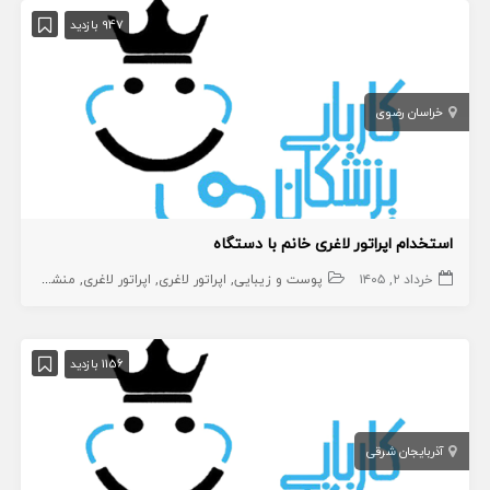
947 بازدید
خراسان رضوی
استخدام اپراتور لاغری خانم با دستگاه
خرداد ۲, ۱۴۰۵
پوست و زیبایی
اپراتور لاغری
اپراتور لاغری
منشی،اپراتور،دستیار
1156 بازدید
آذربایجان شرقی