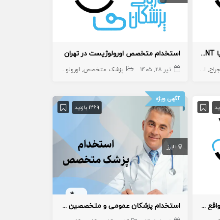
استخدام متخصص اطفال، ارولوژی یا ENT در خرمشهر
استخدام متخصص اورولوژیست در تهران
راح
اطفال
ent
تیر ۲۸, ۱۴۰۵
اورولوژی
پزشک متخصص
اورولوژی
آگهی ویژه
1269 بازدید
البرز
نیازمند پزشکان متخصص در مطب واقع در خرمشهر
استخدام پزشکان عمومی و متخصصین و دندانپزشکان