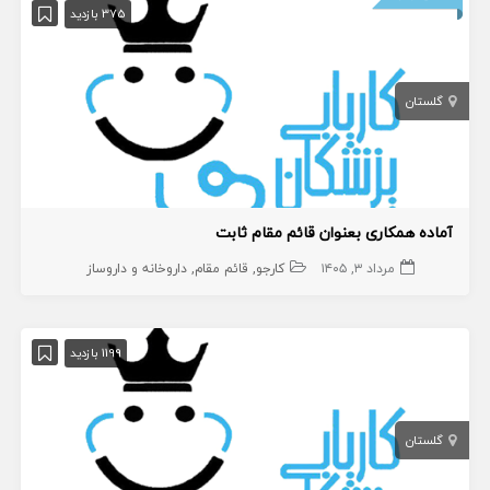
375 بازدید
گلستان
آماده همکاری بعنوان قائم مقام ثابت
مرداد ۳, ۱۴۰۵
کارجو
قائم مقام
داروخانه و داروساز
1199 بازدید
گلستان