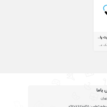
پزشک زیبایی آماده همکاری به صورت پاره وقت در مشهد و حومه
 عمومی
پوست و زیبایی
زیبایی
پزشک عمومی پوست
 باما
هران
اره تماس:
09207820045