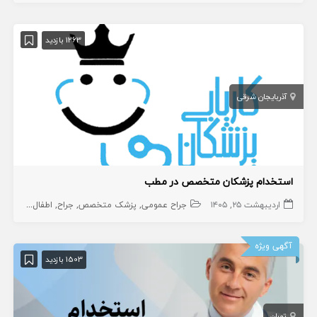
1263 بازدید
آذربایجان شرقی
استخدام پزشکان متخصص در مطب
اردیبهشت ۲۵, ۱۴۰۵
جراح عمومی
پزشک متخصص
جراح
اطفال
پوست
آگهی ویژه
1503 بازدید
تهران