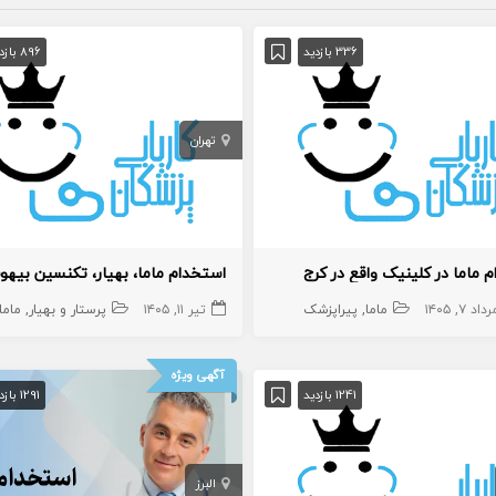
336 بازدید
896 بازدید
تهران
 ماما در کلینیک واقع در کرج
داد ۷, ۱۴۰۵
ماما
پیراپزشک
تیر ۱۱, ۱۴۰۵
پرستار و بهیار
ماما
آگهی ویژه
1241 بازدید
1291 بازدید
البرز