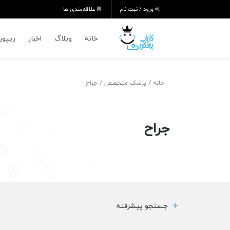
ورود / ثبت نام
علاقه‌مندی ها
خانه
وبلاگ
اخبار
ریپورت
/
/ جراح
خانه
پزشک متخصص
جراح
جستجو پیشرفته