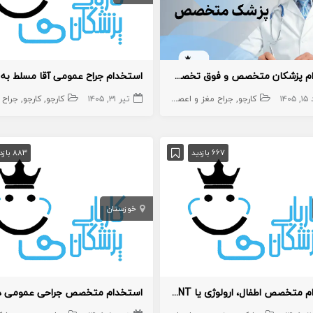
استخدام پزشکان متخصص و فوق تخصص
۱۴۰
جراح
ارتوپد
کارجو
داخلی
جراح مغز و اعصاب
غدد، رشد و متابولیسم
تیر ۳۱, ۱۴۰۵
پزشک متخصص
قلب و عروق
اطفال
ارتوپد
کارجو
کارجو
روماتولوژی
جراح 
غد
667 بازدید
883 بازدید
خوزستان
استخدام متخصص اطفال، ارولوژی یا ENT در خرمشهر