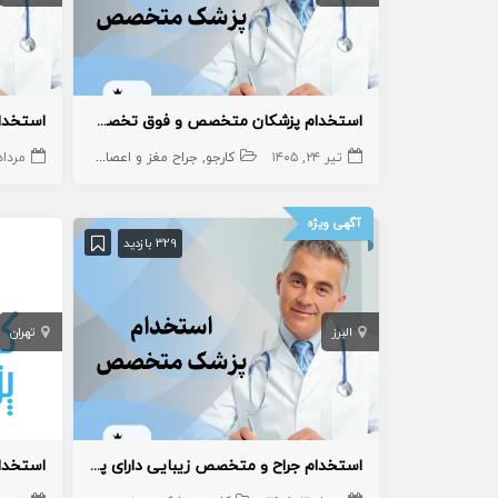
استخدام پزشکان متخصص و فوق تخصص
تیر ۲۴, ۱۴۰۵
کارجو
جراح مغز و اعصاب
پزشک متخصص
مرداد ۱۵, ۵
آگهی ویژه
329 بازدید
البرز
تهران
استخدام جراح و متخصص زیبایی دارای پروانه کرج