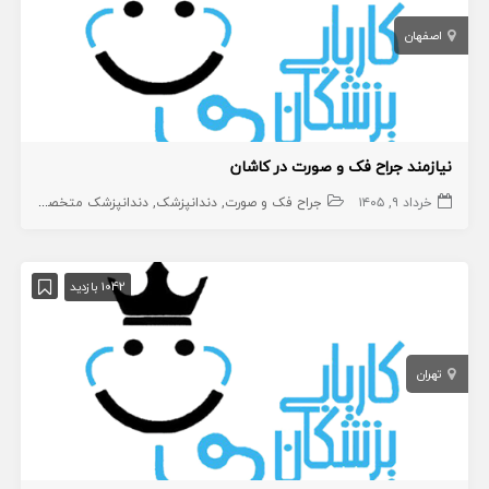
اصفهان
نیازمند جراح فک و صورت در کاشان
خرداد ۹, ۱۴۰۵
جراح فک و صورت
دندانپزشک
دندانپزشک متخصص
1042 بازدید
تهران