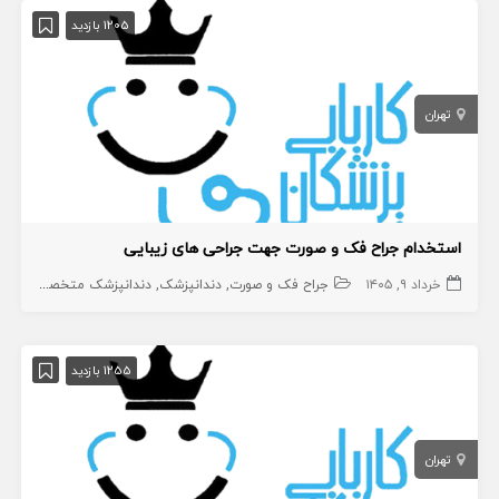
1205 بازدید
تهران
استخدام جراح فک و صورت جهت جراحی های زیبایی
خرداد ۹, ۱۴۰۵
جراح فک و صورت
دندانپزشک
دندانپزشک متخصص
1255 بازدید
تهران