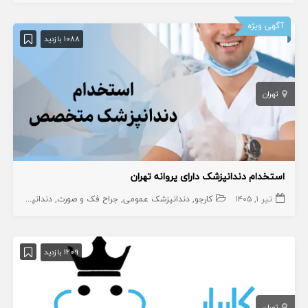
آگهی ویژه
1088 بازدید
تهران
استخدام دندانپزشک دارای پروانه تهران
تیر ۱, ۱۴۰۵
کارجو
دندانپزشک عمومی
جراح فک و صورت
دندانپزشک
دن
1209 بازدید
تهران