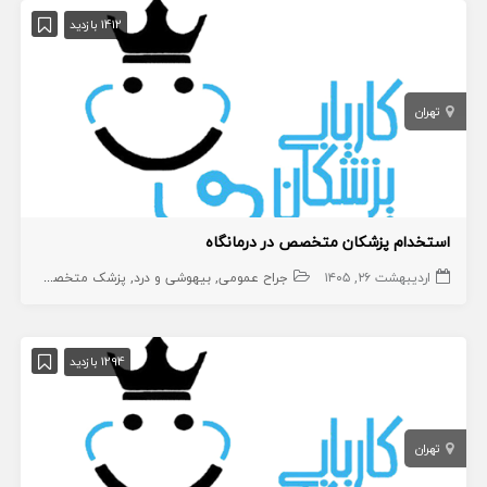
1412 بازدید
تهران
استخدام پزشکان متخصص در درمانگاه
اردیبهشت ۲۶, ۱۴۰۵
جراح عمومی
بیهوشی و درد
پزشک متخصص
جراح
1294 بازدید
تهران