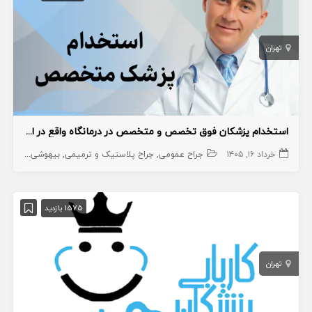
تهران
استخدام پزشکان فوق تخصص و متخصص در درمانگاه واقع در اسلامشهر
خرداد ۱۶, ۱۴۰۵
جراح عمومی
جراح پلاستیک و ترمیمی
بیهوشی و درد
جر
1575 بازدید
تهران