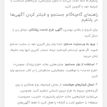
پلتفرم به شما کمک می‌کند تا بدون سردرگمی، گزینه‌های متناسب با
شرایط خود را گلچین کنید.
راهنمای گام‌به‌گام جستجو و فیلتر کردن آگهی‌ها
در پلتفرم
برای شروع و یافتن بهترین
آگهی طرح خدمت پزشکان
، مراحل زیر را
دنبال کنید:
۱.
ورود به وب‌سایت مدجابز:
ابتدا وارد پنل کاربری خود در سایت مدجابز
شوید. اگر هنوز ثبت‌نام نکرده‌اید، ایجاد حساب کاربری تنها چند دقیقه
زمان می‌برد.
۲.
استفاده از نوار جستجو:
عبارت‌هایی مانند «طرح پزشک عمومی»،
«طرح خدمت» یا موقعیت جغرافیایی مدنظرتان را در کادر جستجو وارد
کنید.
۳.
اعمال فیلترهای هوشمند:
از بخش فیلترها، نوع همکاری را روی
گزینه‌های مربوط به طرح نیروی انسانی تنظیم کنید. همچنین
می‌توانید فیلترهایی مانند «دارای پانسیون»، «ضریب محرومیت
منطقه» یا «حقوق ثابت و کارانه» را فعال کنید تا فقط آگهی‌های