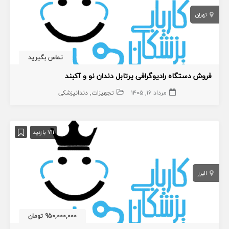
تهران
تماس بگیرید
فروش دستگاه رادیوگرافی پرتابل دندان نو و آکبند
مرداد ۱۶, ۱۴۰۵
تجهیزات
دندانپزشکی
711 بازدید
البرز
950,000,000 تومان